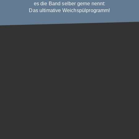
es die Band selber gerne nennt:
Das ultimative Weichspülprogramm!
"Ballads & Lovesongs"
live hören
Aktuell sind keine Termine vorhanden.