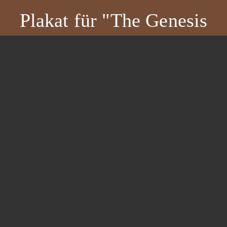
Plakat für "The Genesis
Live Special"
Poster 2010 GENESIS Special.pdf
(7,0 MiB)
Plakat für "Ballads &
Lovesongs"
PL_A1_ballads_love_songs_druck.pdf
(22,5 MiB)