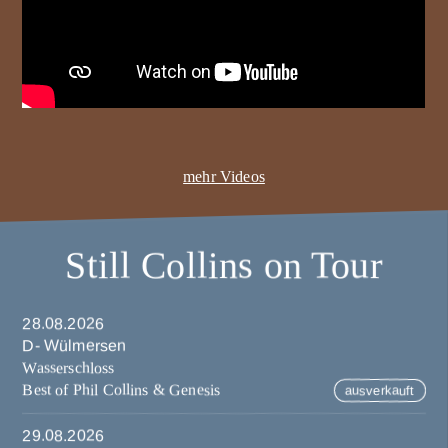
mehr Videos
Still Collins on Tour
28.08.2026
D- Wülmersen
Wasserschloss
Best of Phil Collins & Genesis
ausverkauft
29.08.2026